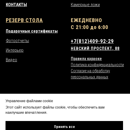
КОНТАКТЫ
Камерные ложи
РЕЗЕРВ СТОЛА
ЕЖЕДНЕВНО
С 21:00 до 6:00
Подарочные сертификаты
Фотоотчеты
+7(812)409-92-29
НЕВСКИЙ ПРОСПЕКТ, 88
Интерьер
Правила караоке
Видео
Политика конфиденциальности
Согласие на обработку
персональных данных
Управление файлами cookie
*действует депозитная система бронирования столов
Этот сайт использует файлы cookie, чтобы обеспечить вам
*на входе действуют фейсконтроль и дресс-код
наилучшие впечатления.
© СОПРАНО, 2026. Все права защищены
Принять все