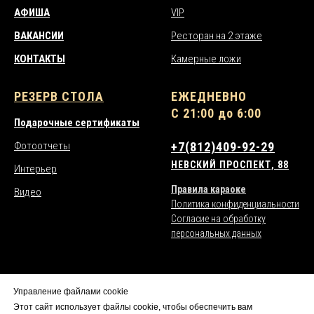
АФИША
VIP
ВАКАНСИИ
Ресторан на 2 этаже
КОНТАКТЫ
Камерные ложи
РЕЗЕРВ СТОЛА
ЕЖЕДНЕВНО
С 21:00 до 6:00
Подарочные сертификаты
Фотоотчеты
+7(812)409-92-29
НЕВСКИЙ ПРОСПЕКТ, 88
Интерьер
Правила караоке
Видео
Политика конфиденциальности
Согласие на обработку
персональных данных
Управление файлами cookie
*действует депозитная система бронирования столов
Этот сайт использует файлы cookie, чтобы обеспечить вам
*на входе действуют фейсконтроль и дресс-код